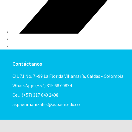
Contáctanos
Cll. 71 No. 7 -99 La Florida Villamaría, Caldas - Colombia
WhatsApp: (+57) 315 687 0834
Cel.: (+57) 317 640 2408
aspaenmanizales@aspaen.edu.co