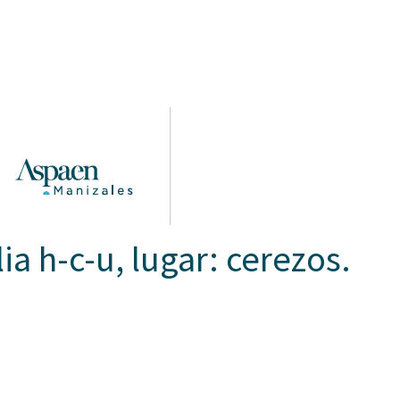
Somos Aspaen
Nuestra Red
Admisi
 HORIZONTES
PROYECTO EDUCATIVO
LO QUE NOS INSPIRA
COM
a h-c-u, lugar: cerezos.