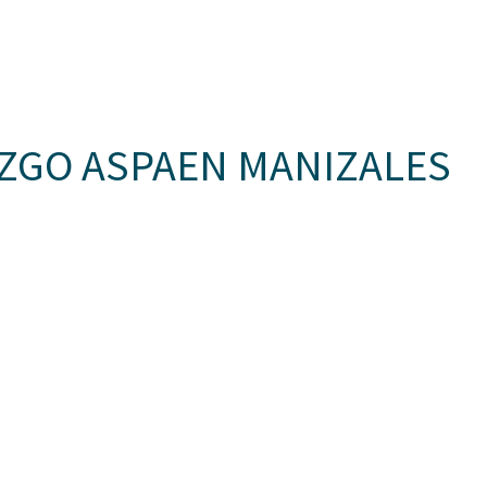
Somos Aspaen
Nuestra Red
Admisi
 HORIZONTES
PROYECTO EDUCATIVO
LO QUE NOS INSPIRA
COM
ZGO ASPAEN MANIZALES