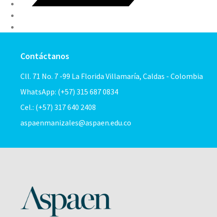
Contáctanos
Cll. 71 No. 7 -99 La Florida Villamaría, Caldas - Colombia
WhatsApp: (+57) 315 687 0834
Cel.: (+57) 317 640 2408
aspaenmanizales@aspaen.edu.co