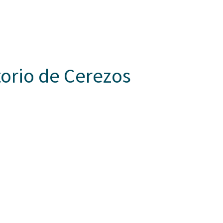
Somos Aspaen
Nuestra Red
Admisi
 HORIZONTES
PROYECTO EDUCATIVO
LO QUE NOS INSPIRA
COM
torio de Cerezos