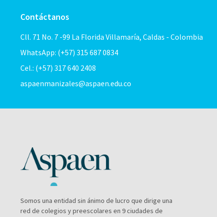
Contáctanos
Cll. 71 No. 7 -99 La Florida Villamaría, Caldas - Colombia
WhatsApp: (+57) 315 687 0834
Cel.: (+57) 317 640 2408
aspaenmanizales@aspaen.edu.co
Somos una entidad sin ánimo de lucro que dirige una
red de colegios y preescolares en 9 ciudades de