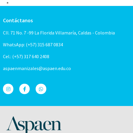
Contáctanos
Cll. 71 No. 7 -99 La Florida Villamaría, Caldas - Colombia
WhatsApp: (+57) 315 687 0834
Cel.: (+57) 317 640 2408
aspaenmanizales@aspaen.edu.co