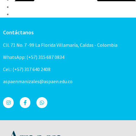
Contáctanos
Cll. 71 No. 7 -99 La Florida Villamaría, Caldas - Colombia
WhatsApp: (+57) 315 687 0834
Cel.: (+57) 317 640 2408
aspaenmanizales@aspaen.edu.co