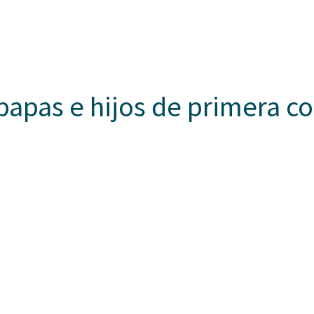
Somos Aspaen
Nuestra Red
Admisi
 HORIZONTES
PROYECTO EDUCATIVO
LO QUE NOS INSPIRA
COM
apas e hijos de primera c