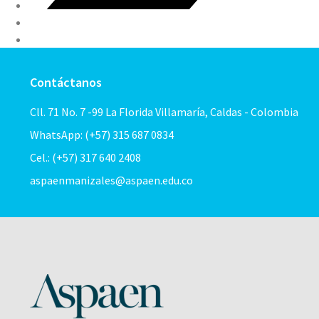
Contáctanos
Cll. 71 No. 7 -99 La Florida Villamaría, Caldas - Colombia
WhatsApp: (+57) 315 687 0834
Cel.: (+57) 317 640 2408
aspaenmanizales@aspaen.edu.co