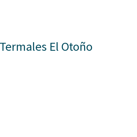
ones
Pagos en línea
Contáctanos
Aspaen Media
UNIDAD
SERVICIOS
ENLACES RÁPIDOS
FAMILY LEARNING
Termales El Otoño