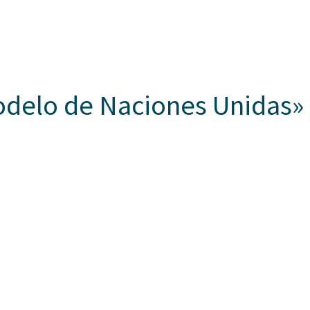
Somos Aspaen
Nuestra Red
Admisi
 HORIZONTES
PROYECTO EDUCATIVO
LO QUE NOS INSPIRA
COM
delo de Naciones Unidas» 