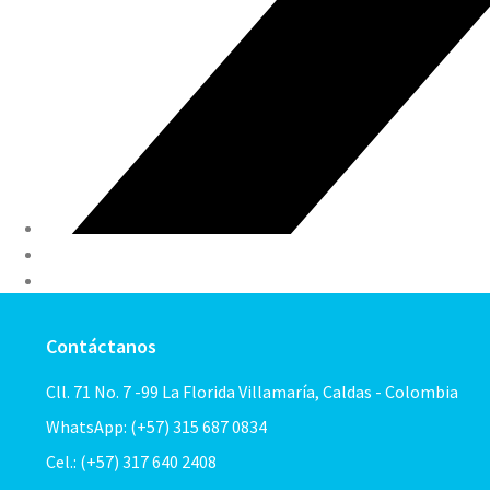
Contáctanos
Cll. 71 No. 7 -99 La Florida Villamaría, Caldas - Colombia
WhatsApp: (+57) 315 687 0834
Cel.: (+57) 317 640 2408