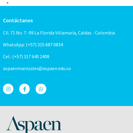
Contáctanos
Cll. 71 No. 7 -99 La Florida Villamaría, Caldas - Colombia
WhatsApp: (+57) 315 687 0834
Cel.: (+57) 317 640 2408
aspaenmanizales@aspaen.edu.co