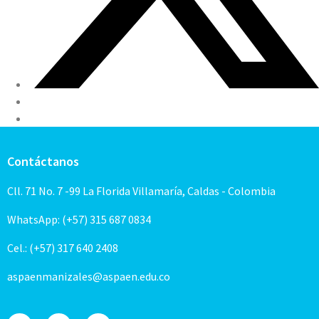
Contáctanos
Cll. 71 No. 7 -99 La Florida Villamaría, Caldas - Colombia
WhatsApp: (+57) 315 687 0834
Cel.: (+57) 317 640 2408
aspaenmanizales@aspaen.edu.co