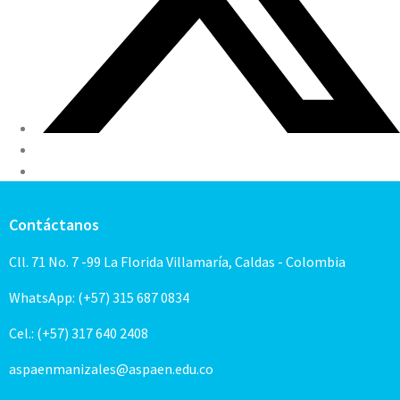
Contáctanos
Cll. 71 No. 7 -99 La Florida Villamaría, Caldas - Colombia
WhatsApp: (+57) 315 687 0834
Cel.: (+57) 317 640 2408
aspaenmanizales@aspaen.edu.co