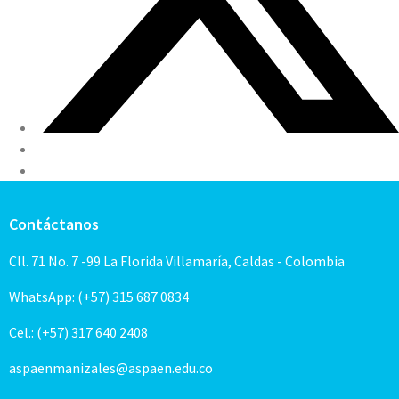
Contáctanos
Cll. 71 No. 7 -99 La Florida Villamaría, Caldas - Colombia
WhatsApp: (+57) 315 687 0834
Cel.: (+57) 317 640 2408
aspaenmanizales@aspaen.edu.co