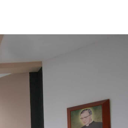
ones
Pagos en línea
Contáctanos
Aspaen Media
UNIDAD
SERVICIOS
ENLACES RÁPIDOS
FAMILY LEARNING