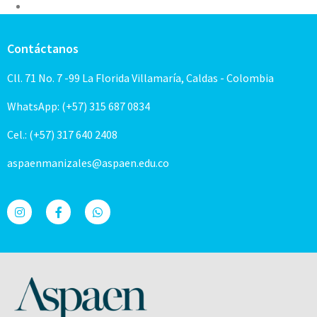
Contáctanos
Cll. 71 No. 7 -99 La Florida Villamaría, Caldas - Colombia
WhatsApp: (+57) 315 687 0834
Cel.: (+57) 317 640 2408
aspaenmanizales@aspaen.edu.co