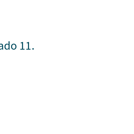
Somos Aspaen
Nuestra Red
Admisi
 HORIZONTES
PROYECTO EDUCATIVO
LO QUE NOS INSPIRA
COM
ado 11.