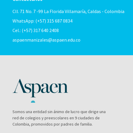
Cll. 71 No. 7 -99 La Florida Villamaría, Caldas - Colombia
WhatsApp: (+57) 315 687 0834
Cel.: (+57) 317 640 2408
aspaenmanizales@aspaen.edu.co
Somos una entidad sin ánimo de lucro que dirige una
red de colegios y preescolares en 9 ciudades de
Colombia, promovidos por padres de familia.