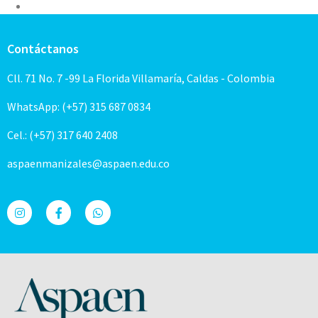
Contáctanos
Cll. 71 No. 7 -99 La Florida Villamaría, Caldas - Colombia
WhatsApp: (+57) 315 687 0834
Cel.: (+57) 317 640 2408
aspaenmanizales@aspaen.edu.co