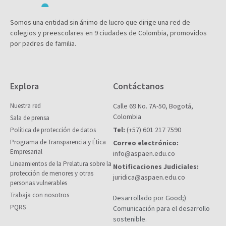
Somos una entidad sin ánimo de lucro que dirige una red de
colegios y preescolares en 9 ciudades de Colombia, promovidos
por padres de familia.
Explora
Contáctanos
Nuestra red
Calle 69 No. 7A-50, Bogotá,
Colombia
Sala de prensa
Tel:
(+57) 601 217 7590
Política de protección de datos
Programa de Transparencia y Ética
Correo electrónico:
Empresarial
info@aspaen.edu.co
Lineamientos de la Prelatura sobre la
Notificaciones Judiciales:
protección de menores y otras
juridica@aspaen.edu.co
personas vulnerables
Trabaja con nosotros
Desarrollado por Good;)
PQRS
Comunicación para el desarrollo
sostenible.