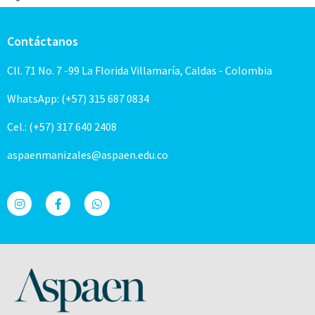
Contáctanos
Cll. 71 No. 7 -99 La Florida Villamaría, Caldas - Colombia
WhatsApp: (+57) 315 687 0834
Cel.: (+57) 317 640 2408
aspaenmanizales@aspaen.edu.co