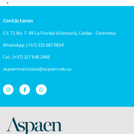
Contáctanos
Cll. 71 No. 7 -99 La Florida Villamaría, Caldas - Colombia
WhatsApp: (+57) 315 687 0834
Cel.: (+57) 317 640 2408
aspaenmanizales@aspaen.edu.co