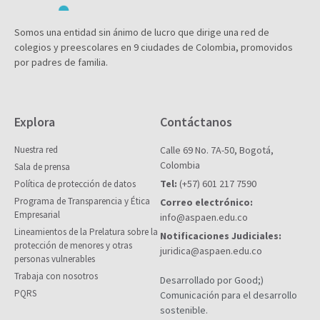
Somos una entidad sin ánimo de lucro que dirige una red de
colegios y preescolares en 9 ciudades de Colombia, promovidos
por padres de familia.
Explora
Contáctanos
Nuestra red
Calle 69 No. 7A-50, Bogotá,
Colombia
Sala de prensa
Tel:
(+57) 601 217 7590
Política de protección de datos
Programa de Transparencia y Ética
Correo electrónico:
Empresarial
info@aspaen.edu.co
Lineamientos de la Prelatura sobre la
Notificaciones Judiciales:
protección de menores y otras
juridica@aspaen.edu.co
personas vulnerables
Trabaja con nosotros
Desarrollado por Good;)
PQRS
Comunicación para el desarrollo
sostenible.