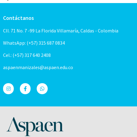
Contáctanos
Cll. 71 No. 7 -99 La Florida Villamaría, Caldas - Colombia
WhatsApp: (+57) 315 687 0834
Cel.: (+57) 317 640 2408
aspaenmanizales@aspaen.edu.co