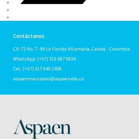
Contáctanos
Cll. 71 No. 7 -99 La Florida Villamaría, Caldas - Colombia
WhatsApp: (+57) 315 687 0834
Cel.: (+57) 317 640 2408
aspaenmanizales@aspaen.edu.co