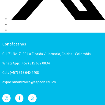
Contáctanos
Cll. 71 No. 7 -99 La Florida Villamaría, Caldas - Colombia
WhatsApp: (+57) 315 687 0834
Cel.: (+57) 317 640 2408
aspaenmanizales@aspaen.edu.co