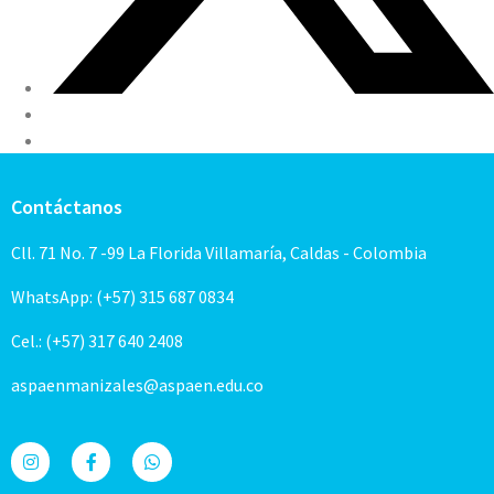
Contáctanos
Cll. 71 No. 7 -99 La Florida Villamaría, Caldas - Colombia
WhatsApp: (+57) 315 687 0834
Cel.: (+57) 317 640 2408
aspaenmanizales@aspaen.edu.co