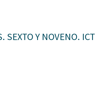
Somos Aspaen
Nuestra Red
Admisi
 HORIZONTES
PROYECTO EDUCATIVO
LO QUE NOS INSPIRA
COM
 SEXTO Y NOVENO. ICT