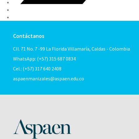
Contáctanos
Cll. 71 No. 7 -99 La Florida Villamaría, Caldas - Colombia
WhatsApp: (+57) 315 687 0834
Cel.: (+57) 317 640 2408
aspaenmanizales@aspaen.edu.co