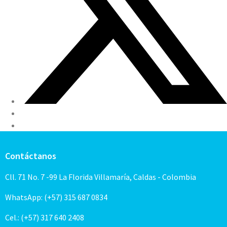
Contáctanos
Cll. 71 No. 7 -99 La Florida Villamaría, Caldas - Colombia
WhatsApp: (+57) 315 687 0834
Cel.: (+57) 317 640 2408