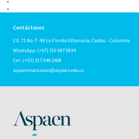
Contáctanos
Cll. 71 No. 7 -99 La Florida Villamaría, Caldas - Colombia
WhatsApp: (+57) 315 687 0834
Cel.: (+57) 317 640 2408
aspaenmanizales@aspaen.edu.co