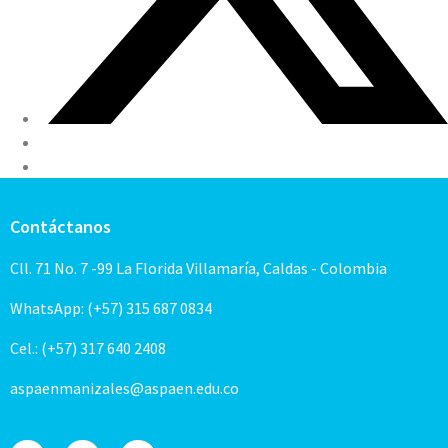
Contáctanos
Cll. 71 No. 7 -99 La Florida Villamaría, Caldas - Colombia
WhatsApp: (+57) 315 687 0834
Cel.: (+57) 317 640 2408
aspaenmanizales@aspaen.edu.co