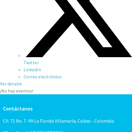
Twitter
LinkedIn
Correo electrónico
Ver detalle
¡No hay eventos!
Contáctanos
Cll. 71 No. 7 -99 La Florida Villamaría, Caldas - Colombia