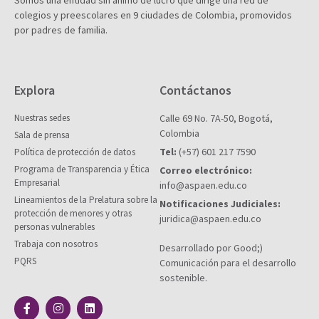
Somos una entidad sin ánimo de lucro que dirige una red de
colegios y preescolares en 9 ciudades de Colombia, promovidos
por padres de familia.
Explora
Contáctanos
Nuestras sedes
Calle 69 No. 7A-50, Bogotá,
Colombia
Sala de prensa
Tel:
(+57) 601 217 7590
Política de protección de datos
Programa de Transparencia y Ética
Correo electrónico:
Empresarial
info@aspaen.edu.co
Lineamientos de la Prelatura sobre la
Notificaciones Judiciales:
protección de menores y otras
juridica@aspaen.edu.co
personas vulnerables
Trabaja con nosotros
Desarrollado por Good;)
PQRS
Comunicación para el desarrollo
sostenible.