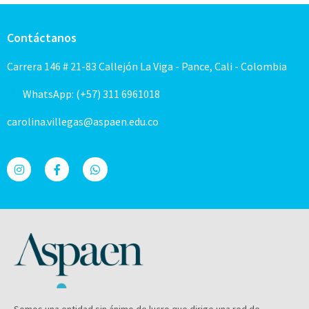
Contáctanos
Carrera 146 # 21-83 Callejón La Viga - Pance, Cali - Colombia
WhatsApp: (+57) 311 6961018
carolina.villegas@aspaen.edu.co