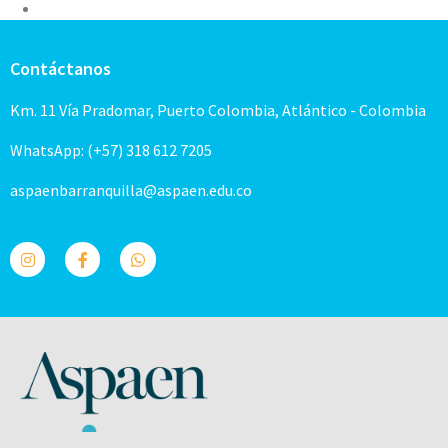
Contáctanos
Km. 11 Vía Pradomar, Puerto Colombia, Atlántico - Colombia
WhatsApp: (+57) 318 612 7205
aspaenbarranquilla@aspaen.edu.co