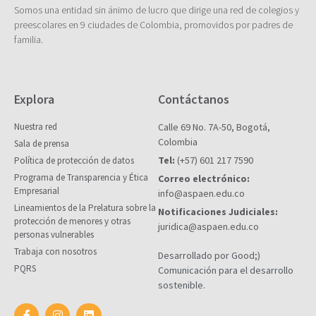
Somos una entidad sin ánimo de lucro que dirige una red de colegios y
preescolares en 9 ciudades de Colombia, promovidos por padres de
familia.
Explora
Contáctanos
Nuestra red
Calle 69 No. 7A-50, Bogotá,
Colombia
Sala de prensa
Tel:
(+57) 601 217 7590
Política de protección de datos
Programa de Transparencia y Ética
Correo electrónico:
Empresarial
info@aspaen.edu.co
Lineamientos de la Prelatura sobre la
Notificaciones Judiciales:
protección de menores y otras
juridica@aspaen.edu.co
personas vulnerables
Trabaja con nosotros
Desarrollado por Good;)
PQRS
Comunicación para el desarrollo
sostenible.