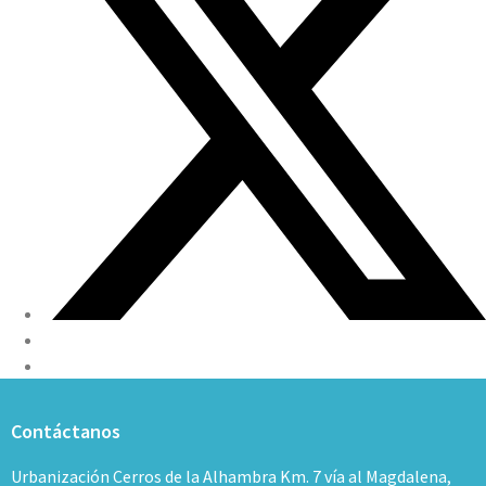
Contáctanos
Urbanización Cerros de la Alhambra Km. 7 vía al Magdalena,