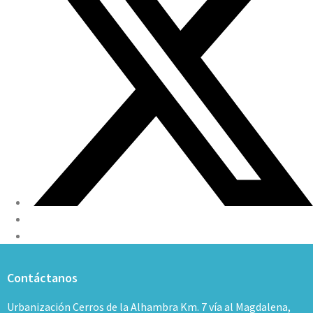
Contáctanos
Urbanización Cerros de la Alhambra Km. 7 vía al Magdalena,