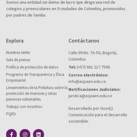
Somos una entidad sin ánimo de lucro que dirige una red de
colegios y preescolares en 9 ciudades de Colombia, promovidos
por padres de familia.
Explora
Contáctanos
Nuestras sedes
Calle 69 No. 7A-50, Bogotá,
Colombia
Sala de prensa
Tel:
(+57) 601 217 7590
Política de protección de datos
Programa de Transparencia y Ética
Correo electrónico:
Empresarial
info@aspaen.edu.co
Lineamientos de la Prelatura sobre la
Notificaciones Judiciales:
protección de menores y otras
juridica@aspaen.edu.co
personas vulnerables
Trabaja con nosotros
Desarrollado por Good;)
PQRS
Comunicación para el desarrollo
sostenible.