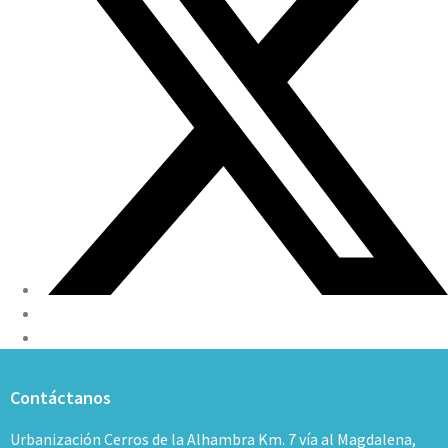
Contáctanos
Urbanización Cerros de la Alhambra Km. 7 vía al Magdalena,