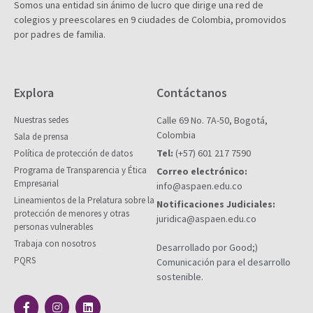
Somos una entidad sin ánimo de lucro que dirige una red de
colegios y preescolares en 9 ciudades de Colombia, promovidos
por padres de familia.
Explora
Contáctanos
Nuestras sedes
Calle 69 No. 7A-50, Bogotá,
Colombia
Sala de prensa
Tel:
(+57) 601 217 7590
Política de protección de datos
Programa de Transparencia y Ética
Correo electrónico:
Empresarial
info@aspaen.edu.co
Lineamientos de la Prelatura sobre la
Notificaciones Judiciales:
protección de menores y otras
juridica@aspaen.edu.co
personas vulnerables
Trabaja con nosotros
Desarrollado por Good;)
PQRS
Comunicación para el desarrollo
sostenible.