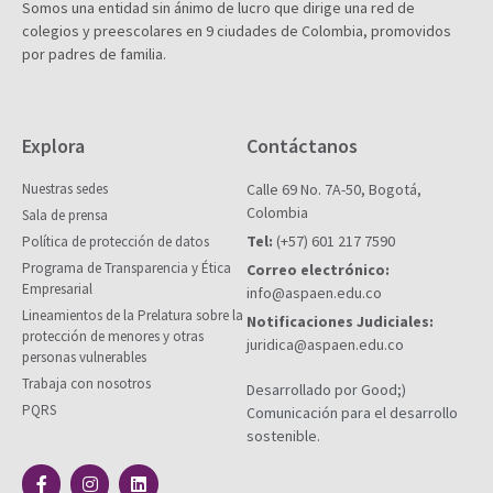
Somos una entidad sin ánimo de lucro que dirige una red de
colegios y preescolares en 9 ciudades de Colombia, promovidos
por padres de familia.
Explora
Contáctanos
Nuestras sedes
Calle 69 No. 7A-50, Bogotá,
Colombia
Sala de prensa
Tel:
(+57) 601 217 7590
Política de protección de datos
Programa de Transparencia y Ética
Correo electrónico:
Empresarial
info@aspaen.edu.co
Lineamientos de la Prelatura sobre la
Notificaciones Judiciales:
protección de menores y otras
juridica@aspaen.edu.co
personas vulnerables
Trabaja con nosotros
Desarrollado por Good;)
PQRS
Comunicación para el desarrollo
sostenible.