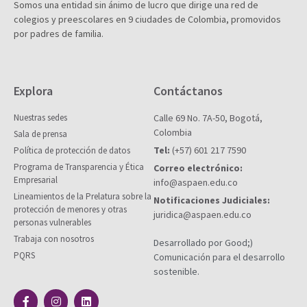
Somos una entidad sin ánimo de lucro que dirige una red de
colegios y preescolares en 9 ciudades de Colombia, promovidos
por padres de familia.
Explora
Contáctanos
Nuestras sedes
Calle 69 No. 7A-50, Bogotá,
Colombia
Sala de prensa
Tel:
(+57) 601 217 7590
Política de protección de datos
Programa de Transparencia y Ética
Correo electrónico:
Empresarial
info@aspaen.edu.co
Lineamientos de la Prelatura sobre la
Notificaciones Judiciales:
protección de menores y otras
juridica@aspaen.edu.co
personas vulnerables
Trabaja con nosotros
Desarrollado por Good;)
PQRS
Comunicación para el desarrollo
sostenible.