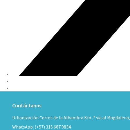
Contáctanos
Urbanización Cerros de la Alhambra Km. 7 vía al Magdalena
WhatsApp: (+57) 315 687 0834