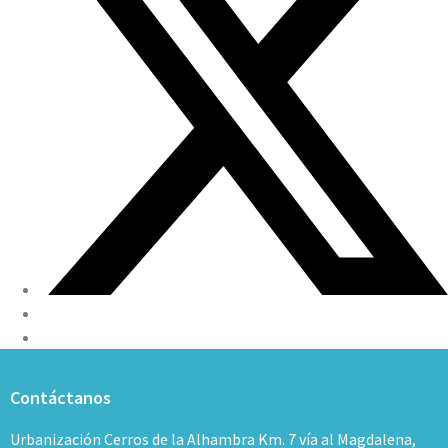
Contáctanos
Urbanización Cerros de la Alhambra Km. 7 vía al Magdalena,