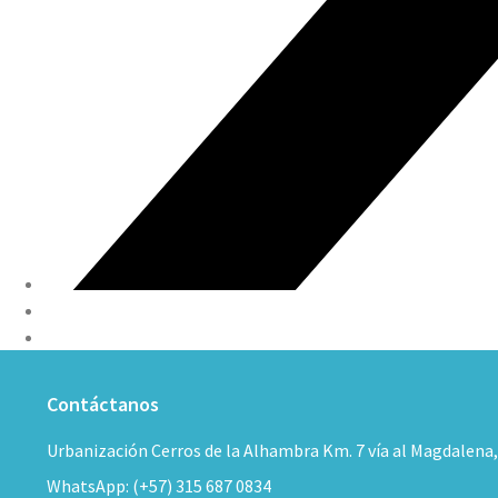
Contáctanos
Urbanización Cerros de la Alhambra Km. 7 vía al Magdalena
WhatsApp: (+57) 315 687 0834