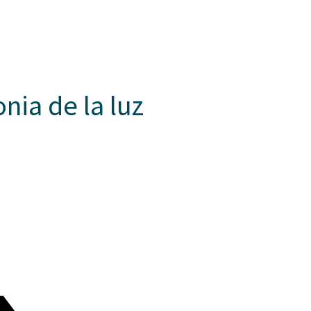
Somos Aspaen
Nuestra Red
Admision
EZOS
PROYECTO EDUCATIVO
LO QUE NOS INSPIRA
COMUNI
nia de la luz