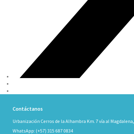
Contáctanos
Urbanización Cerros de la Alhambra Km. 7 vía al Magdalena
WhatsApp: (+57) 315 687 0834