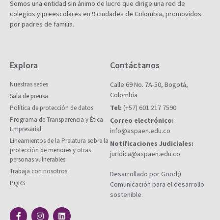
Somos una entidad sin ánimo de lucro que dirige una red de
colegios y preescolares en 9 ciudades de Colombia, promovidos
por padres de familia.
Explora
Contáctanos
Nuestras sedes
Calle 69 No. 7A-50, Bogotá,
Colombia
Sala de prensa
Tel:
(+57) 601 217 7590
Política de protección de datos
Programa de Transparencia y Ética
Correo electrónico:
Empresarial
info@aspaen.edu.co
Lineamientos de la Prelatura sobre la
Notificaciones Judiciales:
protección de menores y otras
juridica@aspaen.edu.co
personas vulnerables
Trabaja con nosotros
Desarrollado por Good;)
PQRS
Comunicación para el desarrollo
sostenible.