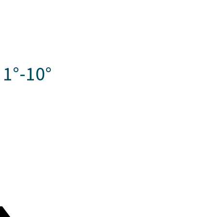
Somos Aspaen
Nuestra Red
Admision
EZOS
PROYECTO EDUCATIVO
LO QUE NOS INSPIRA
COMUNI
 1°-10°