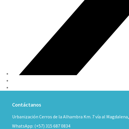
Contáctanos
Urbanización Cerros de la Alhambra Km. 7 vía al Magdalena
WhatsApp: (+57) 315 687 0834