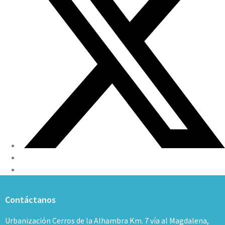
Contáctanos
Urbanización Cerros de la Alhambra Km. 7 vía al Magdalena,