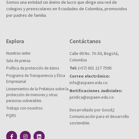
Somos una entidad sin ánimo de lucro que dirige una red de
colegios y preescolares en 9 ciudades de Colombia, promovidos
por padres de familia.
Explora
Contáctanos
Nuestras sedes
Calle 69 No. 7A-50, Bogotá,
Colombia
Sala de prensa
Tel:
(+57) 601 217 7590
Política de protección de datos
Programa de Transparencia y Ética
Correo electrónico:
Empresarial
info@aspaen.edu.co
Lineamientos de la Prelatura sobre la
Notificaciones Judiciales:
protección de menores y otras
juridica@aspaen.edu.co
personas vulnerables
Trabaja con nosotros
Desarrollado por Good;)
PQRS
Comunicación para el desarrollo
sostenible.