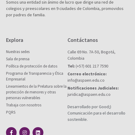
Somos una entidad sin ánimo de lucro que dirige una red de
colegios y preescolares en 9 ciudades de Colombia, promovidos
por padres de familia.
Explora
Contáctanos
Nuestras sedes
Calle 69 No. 7A-50, Bogotá,
Colombia
Sala de prensa
Tel:
(+57) 601 217 7590
Política de protección de datos
Programa de Transparencia y Ética
Correo electrónico:
Empresarial
info@aspaen.edu.co
Lineamientos de la Prelatura sobre la
Notificaciones Judiciales:
protección de menores y otras
juridica@aspaen.edu.co
personas vulnerables
Trabaja con nosotros
Desarrollado por Good;)
PQRS
Comunicación para el desarrollo
sostenible.