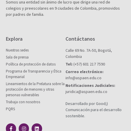
Somos una entidad sin ánimo de lucro que dirige una red de
colegios y preescolares en 9 ciudades de Colombia, promovidos
por padres de familia.
Explora
Contáctanos
Nuestras sedes
Calle 69 No. 7A-50, Bogotá,
Colombia
Sala de prensa
Tel:
(+57) 601 217 7590
Política de protección de datos
Programa de Transparencia y Ética
Correo electrónico:
Empresarial
info@aspaen.edu.co
Lineamientos de la Prelatura sobre la
Notificaciones Judiciales:
protección de menores y otras
juridica@aspaen.edu.co
personas vulnerables
Trabaja con nosotros
Desarrollado por Good;)
PQRS
Comunicación para el desarrollo
sostenible.