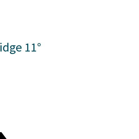
Somos Aspaen
Nuestra Red
Admision
EZOS
PROYECTO EDUCATIVO
LO QUE NOS INSPIRA
COMUNI
idge 11°