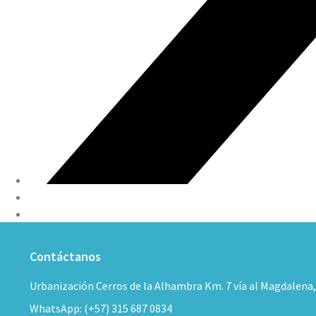
Contáctanos
Urbanización Cerros de la Alhambra Km. 7 vía al Magdalena
WhatsApp: (+57) 315 687 0834