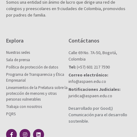
Somos una entidad sin ánimo de lucro que dirige una red de
colegios y preescolares en 9 ciudades de Colombia, promovidos
por padres de familia.
Explora
Contáctanos
Nuestras sedes
Calle 69 No. 7A-50, Bogotá,
Colombia
Sala de prensa
Tel:
(+57) 601 217 7590
Política de protección de datos
Programa de Transparencia y Ética
Correo electrónico:
Empresarial
info@aspaen.edu.co
Lineamientos de la Prelatura sobre la
Notificaciones Judiciales:
protección de menores y otras
juridica@aspaen.edu.co
personas vulnerables
Trabaja con nosotros
Desarrollado por Good;)
PQRS
Comunicación para el desarrollo
sostenible.