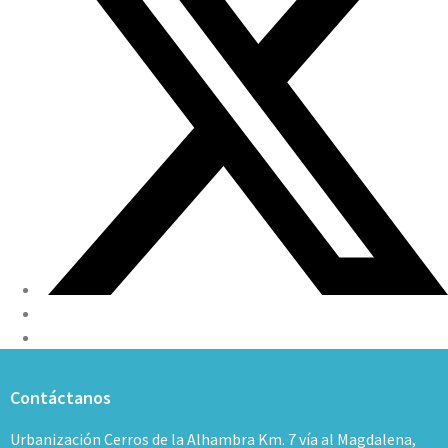
Contáctanos
Urbanización Cerros de la Alhambra Km. 7 vía al Magdalena,