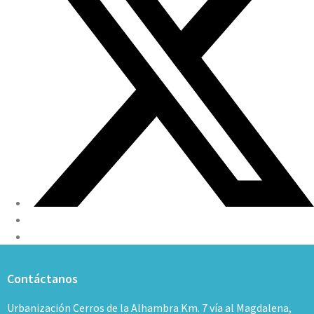
Contáctanos
Urbanización Cerros de la Alhambra Km. 7 vía al Magdalena,