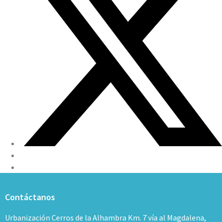
Contáctanos
Urbanización Cerros de la Alhambra Km. 7 vía al Magdalena,